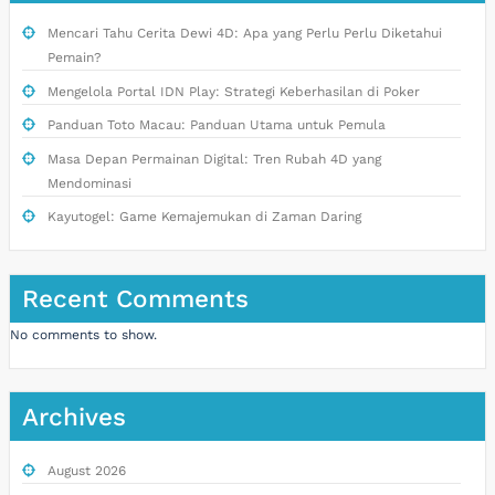
Mencari Tahu Cerita Dewi 4D: Apa yang Perlu Perlu Diketahui
Pemain?
Mengelola Portal IDN Play: Strategi Keberhasilan di Poker
Panduan Toto Macau: Panduan Utama untuk Pemula
Masa Depan Permainan Digital: Tren Rubah 4D yang
Mendominasi
Kayutogel: Game Kemajemukan di Zaman Daring
Recent Comments
No comments to show.
Archives
August 2026