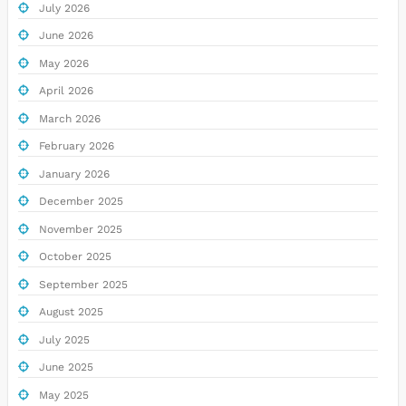
July 2026
June 2026
May 2026
April 2026
March 2026
February 2026
January 2026
December 2025
November 2025
October 2025
September 2025
August 2025
July 2025
June 2025
May 2025