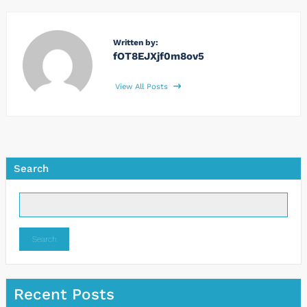
Written by:
fOT8EJXjf0m8ov5
View All Posts
Search
Search
Recent Posts