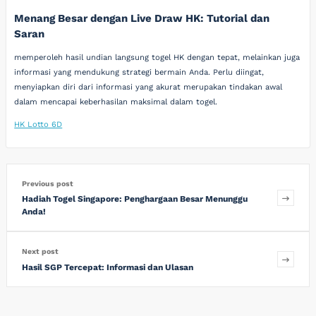
Menang Besar dengan Live Draw HK: Tutorial dan
Saran
memperoleh hasil undian langsung togel HK dengan tepat, melainkan juga
informasi yang mendukung strategi bermain Anda. Perlu diingat,
menyiapkan diri dari informasi yang akurat merupakan tindakan awal
dalam mencapai keberhasilan maksimal dalam togel.
HK Lotto 6D
Previous post
Hadiah Togel Singapore: Penghargaan Besar Menunggu
Anda!
Next post
Hasil SGP Tercepat: Informasi dan Ulasan