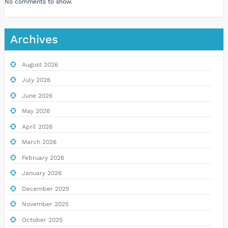
No comments to show.
Archives
August 2026
July 2026
June 2026
May 2026
April 2026
March 2026
February 2026
January 2026
December 2025
November 2025
October 2025