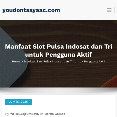
Skip
youdontsayaac.com
to
content
Manfaat Slot Pulsa Indosat dan Tri
untuk Pengguna Aktif
Home
»
Manfaat Slot Pulsa Indosat dan Tri untuk Pengguna Aktif
July 16, 2025
By
fOT8EJXjf0m8ov5
In
Berita Games