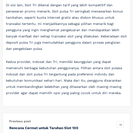
Di sisi lain, Slot Tri dikenal dengan tarif yang lebih kompetitif dan
penawaran promo menarik. Slot pulsa Tri seringkali menawarkan bonus
tambahan, seperti kuota internet gratis atau diskon khusus untuk
transaksi tertentu. Ini menjadikannya sebagai pilihan menarik bagi
pengguna yang ingin menghemat pengeluaran dan mendapatkan lebih
banyak manfaat dari setiap transaksi slot yang dilakukan. Keberadaan slot
deposit pulsa Tri juga memudahkan pengguna dalam proses pengisian
dan pengelolaan pulsa.
Kedua provider, Indosat dan Tri, memiliki keunggulan yang dapat
memenuhi berbagai kebutuhan penggunanya. Pilihan antara slot pulasa
Indosat dan slot pulsa Tri tergantung pada preferensi individu dan
kebutuhan komunikasi sehari-hari. Maka dari itu, pengguna disarankan
untuk membandingkan kelebihan yang ditawarkan oleh masing-masing
provider agar dapat memilih opsi yang paling cocok untuk diri mereka.
Previous post
Rencana Cermat untuk Taruhan Slot 100