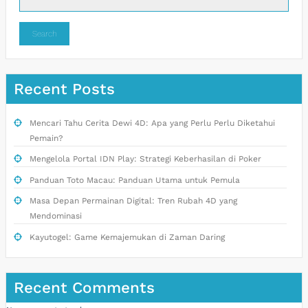
Search
Recent Posts
Mencari Tahu Cerita Dewi 4D: Apa yang Perlu Perlu Diketahui
Pemain?
Mengelola Portal IDN Play: Strategi Keberhasilan di Poker
Panduan Toto Macau: Panduan Utama untuk Pemula
Masa Depan Permainan Digital: Tren Rubah 4D yang
Mendominasi
Kayutogel: Game Kemajemukan di Zaman Daring
Recent Comments