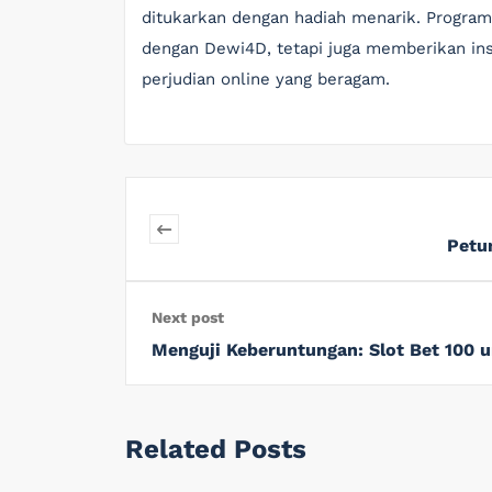
ditukarkan dengan hadiah menarik. Program
dengan Dewi4D, tetapi juga memberikan ins
perjudian online yang beragam.
Petu
Next post
Menguji Keberuntungan: Slot Bet 100
Related Posts