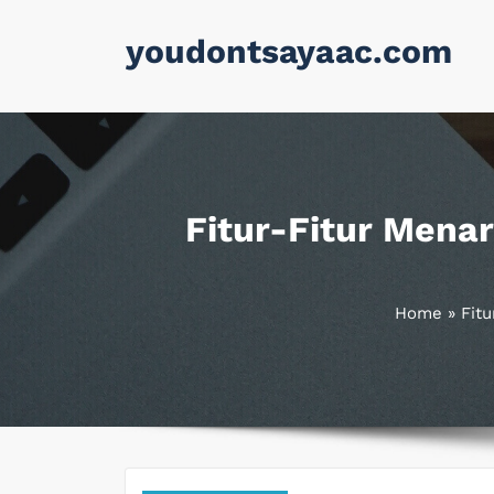
Skip
youdontsayaac.com
to
content
Fitur-Fitur Mena
Home
»
Fit