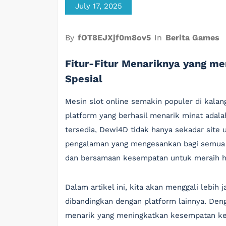
July 17, 2025
By
fOT8EJXjf0m8ov5
In
Berita Games
Fitur-Fitur Menariknya yang m
Spesial
Mesin slot online semakin populer di kala
platform yang berhasil menarik minat adala
tersedia, Dewi4D tidak hanya sekadar site
pengalaman yang mengesankan bagi semua 
dan bersamaan kesempatan untuk meraih has
Dalam artikel ini, kita akan menggali lebih
dibandingkan dengan platform lainnya. De
menarik yang meningkatkan kesempatan k