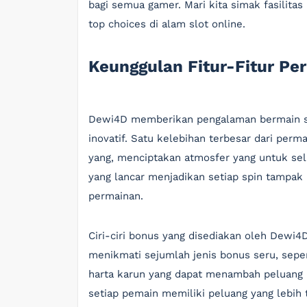
bagi semua gamer. Mari kita simak fasilit
top choices di alam slot online.
Keunggulan Fitur-Fitur Pe
Dewi4D memberikan pengalaman bermain slo
inovatif. Satu kelebihan terbesar dari per
yang, menciptakan atmosfer yang untuk selu
yang lancar menjadikan setiap spin tampa
permainan.
Ciri-ciri bonus yang disediakan oleh Dewi4D
menikmati sejumlah jenis bonus seru, seper
harta karun yang dapat menambah peluang k
setiap pemain memiliki peluang yang lebih