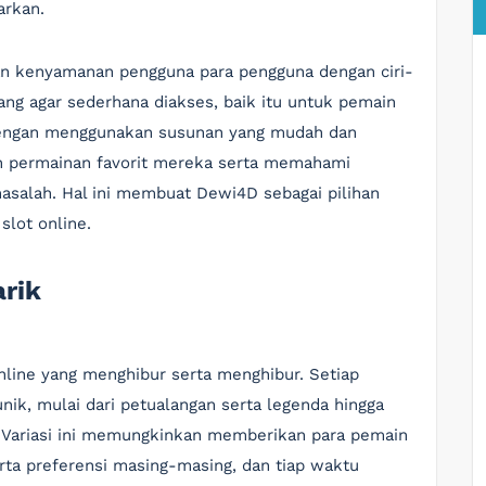
arkan.
n kenyamanan pengguna para pengguna dengan ciri-
ncang agar sederhana diakses, baik itu untuk pemain
Dengan menggunakan susunan yang mudah dan
n permainan favorit mereka serta memahami
salah. Hal ini membuat Dewi4D sebagai pilihan
slot online.
rik
line yang menghibur serta menghibur. Setiap
nik, mulai dari petualangan serta legenda hingga
. Variasi ini memungkinkan memberikan para pemain
rta preferensi masing-masing, dan tiap waktu