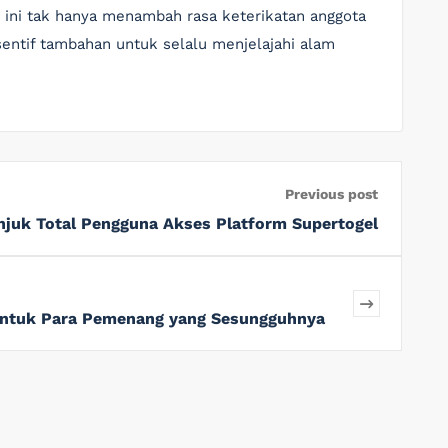
 ini tak hanya menambah rasa keterikatan anggota
entif tambahan untuk selalu menjelajahi alam
Previous post
njuk Total Pengguna Akses Platform Supertogel
 untuk Para Pemenang yang Sesungguhnya