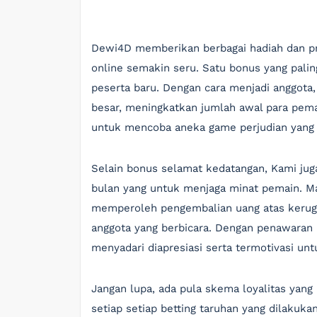
Dewi4D memberikan berbagai hadiah dan p
online semakin seru. Satu bonus yang pali
peserta baru. Dengan cara menjadi anggota
besar, meningkatkan jumlah awal para pem
untuk mencoba aneka game perjudian yang 
Selain bonus selamat kedatangan, Kami ju
bulan yang untuk menjaga minat pemain. M
memperoleh pengembalian uang atas kerugia
anggota yang berbicara. Dengan penawaran in
menyadari diapresiasi serta termotivasi untuk
Jangan lupa, ada pula skema loyalitas yan
setiap setiap betting taruhan yang dilakuk