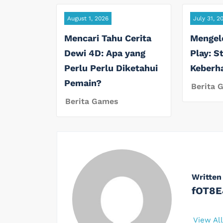
August 1, 2026
July 31, 2
Mencari Tahu Cerita
Mengelo
Dewi 4D: Apa yang
Play: S
Perlu Perlu Diketahui
Keberha
Pemain?
Berita 
Berita Games
Written
fOT8E
View Al