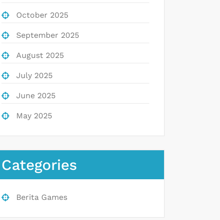
October 2025
September 2025
August 2025
July 2025
June 2025
May 2025
Categories
Berita Games