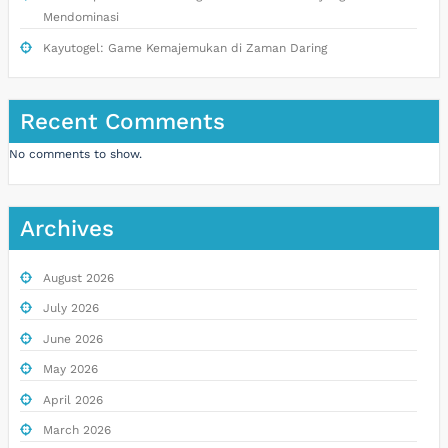
Mendominasi
Kayutogel: Game Kemajemukan di Zaman Daring
Recent Comments
No comments to show.
Archives
August 2026
July 2026
June 2026
May 2026
April 2026
March 2026