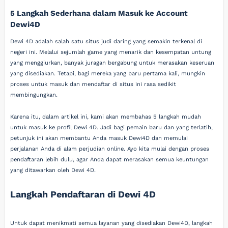
5 Langkah Sederhana dalam Masuk ke Account
Dewi4D
Dewi 4D adalah salah satu situs judi daring yang semakin terkenal di
negeri ini. Melalui sejumlah game yang menarik dan kesempatan untung
yang menggiurkan, banyak juragan bergabung untuk merasakan keseruan
yang disediakan. Tetapi, bagi mereka yang baru pertama kali, mungkin
proses untuk masuk dan mendaftar di situs ini rasa sedikit
membingungkan.
Karena itu, dalam artikel ini, kami akan membahas 5 langkah mudah
untuk masuk ke profil Dewi 4D. Jadi bagi pemain baru dan yang terlatih,
petunjuk ini akan membantu Anda masuk Dewi4D dan memulai
perjalanan Anda di alam perjudian online. Ayo kita mulai dengan proses
pendaftaran lebih dulu, agar Anda dapat merasakan semua keuntungan
yang ditawarkan oleh Dewi 4D.
Langkah Pendaftaran di Dewi 4D
Untuk dapat menikmati semua layanan yang disediakan Dewi4D, langkah