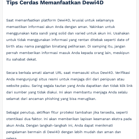
Tips Cerdas Memanfaatkan Dewi4D
Saat memanfaatkan platform Dewi4D, krusial untuk selamanya
memastikan informasi akun Anda dengan aman. Yakinkan untuk
menggunakan kata sandi yang solid dan varied untuk akun ini. Usahakan
untuk tidak menggunakan informasi yang rentan ditebak seperti date of
birth atau nama panggilan binatang peliharaan. Di samping itu, jangan
pernah memberikan informasi masuk Anda kepada orang lain, meskipun
itu sahabat dekat.
Secara berkala amati alamat URL saat memasuki situs Dewi4D. Verifikasi
Anda mengunjungi situs resmi untuk menjaga diri dari penipuan atau
website palsu. Saring segala tautan yang Anda dapatkan dan tidak klik link
dari sumber yang tidak diakui. Ini akan membantu menjaga Anda selalu
selamat dari ancaman phishing yang bisa merugikan.
Sebagai penutup, aktifkan fitur proteksi tambahan jika tersedia, seperti
otentikasi dua faktor. Ini akan memberikan lapisan keamanan ekstra pada
akun Anda. Dengan langkah-langkah ini, Anda dapat menikmati
pengalaman bermain di Dewi4D dengan lebih mudah dan aman dan
selesa.