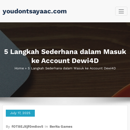
Skip
youdontsayaac.com
to
content
5 Langkah Sederhana dalam Masuk
ke Account Dewi4D
Home
»
5 Langkah Sederhana dalam Masuk ke Account Dewi4D
July 17, 2025
By
fOT8EJXjf0m8ov5
In
Berita Games