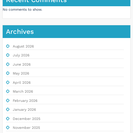
No comments to show.
Archives
August 2026
July 2026
June 2026
May 2026
April 2026
March 2026
February 2026
January 2026
December 2025
November 2025