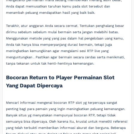
mengetahui permainan mana sedang memberikan menang lebih besar,
Anda dapat memusatkan taruhan kamu pada slot tersebut dan
menambah peluang mendapatkan hasil yang baik baik.
Terakhir, atur anggaran Anda secara cermat. Tentukan penghalang besar
dirimu sebelum sebelum mulai bermain serta jangan melebihi batas.
Menggunakan metode yang yang pas dalam hal pengelolaan uang kamu,
Anda tak hanya bisa memperpanjang durasi bermain, tetapi juga
meningkatkan kemungkinan agar mengalami sesi RTP live yang
menguntungkan . Pastikan agar bermain secara cerdas serta menikmati,
tanpa tekanan untuk tak henti-hentinya kemenangan.
Bocoran Return to Player Permainan Slot
Yang Dapat Dipercaya
Mencari informasi mengenai bocoran RTP slot yg terpercaya sangat
penting bagi para pemain yang ingin meningkatkan peluang kemenangan.
Banyak situs yg menyatakan mempunyai bocoran RTP, tetapi tidak
semuanya bisa dipercaya. Oleh karena itu, krusial untuk meneliti referensi
yang telah terbukti memberikan informasi akurat dan berguna. Beberapa