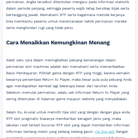
permainan. Angka tersebut ditentukan mengacu pada informasi statistik
dalam periode panjang, sehingga peserta wajib tetap bersikap bijak serta
bertanggung jawab. Memahami RTP serta bagaimana metode kerjanya
bisa membantu peserta untuk merencanakan taktik permainan mereka
serta menghindari rugi yang tidak perlu.
Cara Menaikkan Kemungkinan Menang
Salah satu cara dalam meningkatkan peluang kemenangan dalam
permainan slot machines adalah dari memahami serta memanfaatkan
Rasio Pembayaran. Pilihlah game dengan RTP yang tinggi, karena semakin
besarnya persentase Return to Player, maka besar pula pula peluang Anda
agar mendapatkan kembali lagi beberapa besar dari taruhan Anda.
Sebelum memulai permainan, selalu cek informasi Return to Player yang
sering ditemukan di halaman game maupun website yang menyediakan.
Selain itu, krusial untuk memilih tipe slot yang dengan dengan gaya anda.
RTP slot pragmatic biasanya memberikan beragam jenis yang, maka
lakukan riset terkait bocoran RTP slot yang dapat memberikan informasi
informasi tentang mesin yang sedang sedang gacor.
rtp live slot
Dengan