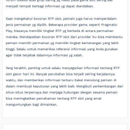
forum diskusi atau grup daring yg fokus pada game slot sering kali
menjadi tempat berbagi informasi yg dapat diandalkan.
Saat mengetahui bocoran RTP slot, pemain juga harus memperdalam
jenis permainan yg dipilih. Beberapa provider game, seperti Pragmatic
Play, biasanya memiliki tingkat RTP yg berbeda di antara permainan
mereka. Mendapatkan bocoran RTP slot dari provider itu bisa membantu
pemain memilih permainan yg memiliki tingkat kemenangan yang lebih
tinggi. Selalu untuk memeriksa referensi informasi yang Anda gunakan
agar tidak terjebak dalamnya informasi yg salah.
Yang terakhir, penting untuk selalu menyegarkan informasi tentang RTP
slot gacor hari ini. Banyak perubahan bisa terjadi seiring berjalannya
waktu, dan memberikan informasi terbaru bakal menolong pemain di
dalam membuat keputusan yang lebih baik. Mengikuti perkembangan dari
situs-situs terpercaya dan menjaga hubungan dengan sesama pemain
bisa meningkatkan pemahaman tentang RTP slot yang amat
menguntungkan bagi dimainkan.