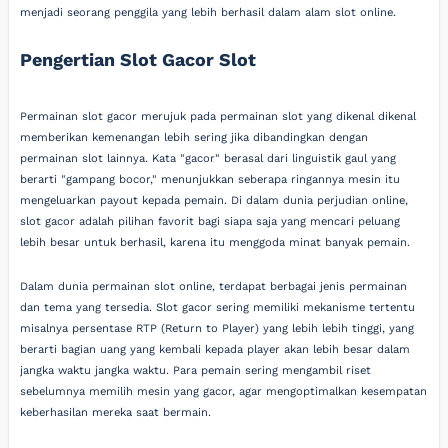
menjadi seorang penggila yang lebih berhasil dalam alam slot online.
Pengertian Slot Gacor Slot
Permainan slot gacor merujuk pada permainan slot yang dikenal dikenal
memberikan kemenangan lebih sering jika dibandingkan dengan
permainan slot lainnya. Kata "gacor" berasal dari linguistik gaul yang
berarti "gampang bocor," menunjukkan seberapa ringannya mesin itu
mengeluarkan payout kepada pemain. Di dalam dunia perjudian online,
slot gacor adalah pilihan favorit bagi siapa saja yang mencari peluang
lebih besar untuk berhasil, karena itu menggoda minat banyak pemain.
Dalam dunia permainan slot online, terdapat berbagai jenis permainan
dan tema yang tersedia. Slot gacor sering memiliki mekanisme tertentu
misalnya persentase RTP (Return to Player) yang lebih lebih tinggi, yang
berarti bagian uang yang kembali kepada player akan lebih besar dalam
jangka waktu jangka waktu. Para pemain sering mengambil riset
sebelumnya memilih mesin yang gacor, agar mengoptimalkan kesempatan
keberhasilan mereka saat bermain.