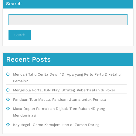
Search
Search
Recent Posts
Mencari Tahu Cerita Dewi 4D: Apa yang Perlu Perlu Diketahui
Pemain?
Mengelola Portal IDN Play: Strategi Keberhasilan di Poker
Panduan Toto Macau: Panduan Utama untuk Pemula
Masa Depan Permainan Digital: Tren Rubah 4D yang
Mendominasi
Kayutogel: Game Kemajemukan di Zaman Daring