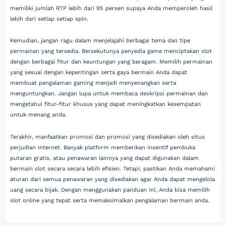
memiliki jumlah RTP lebih dari 95 persen supaya Anda memperoleh hasil
lebih dari setiap setiap spin.
Kemudian, jangan ragu dalam menjelajahi berbagai tema dan tipe
permainan yang tersedia. Bersekutunya penyedia game menciptakan slot
dengan berbagai fitur dan keuntungan yang beragam. Memilih permainan
yang sesuai dengan kepentingan serta gaya bermain Anda dapat
membuat pengalaman gaming menjadi menyenangkan serta
menguntungkan. Jangan lupa untuk membaca deskripsi permainan dan
mengetahui fitur-fitur khusus yang dapat meningkatkan kesempatan
untuk menang anda.
Terakhir, manfaatkan promosi dan promosi yang disediakan oleh situs
perjudian internet. Banyak platform memberikan insentif pembuka
putaran gratis, atau penawaran lainnya yang dapat digunakan dalam
bermain slot secara secara lebih efisien. Tetapi, pastikan Anda memahami
aturan dari semua penawaran yang disediakan agar Anda dapat mengelola
uang secara bijak. Dengan menggunakan panduan ini, Anda bisa memilih
slot online yang tepat serta memaksimalkan pengalaman bermain anda.