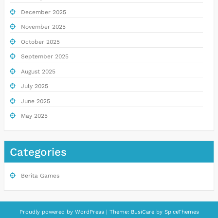
December 2025
November 2025
October 2025
September 2025
August 2025
July 2025
June 2025
May 2025
Categories
Berita Games
Proudly powered by
WordPress
| Theme:
BusiCare
by
SpiceThemes