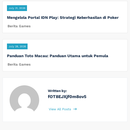
July 31, 2026
Mengelola Portal IDN Play: Strategi Keberhasilan di Poker
Berita Games
July 28, 2026
Panduan Toto Macau: Panduan Utama untuk Pemula
Berita Games
Written by:
fOT8EJXjf0m8ov5
View All Posts