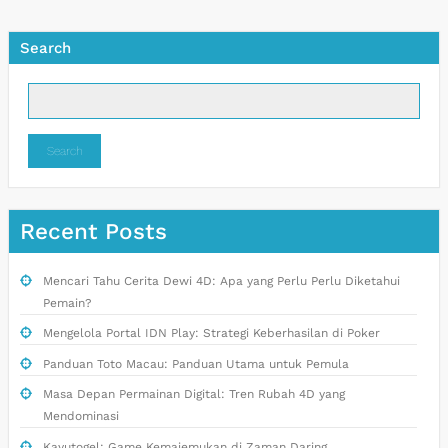
Search
Search
Recent Posts
Mencari Tahu Cerita Dewi 4D: Apa yang Perlu Perlu Diketahui
Pemain?
Mengelola Portal IDN Play: Strategi Keberhasilan di Poker
Panduan Toto Macau: Panduan Utama untuk Pemula
Masa Depan Permainan Digital: Tren Rubah 4D yang
Mendominasi
Kayutogel: Game Kemajemukan di Zaman Daring