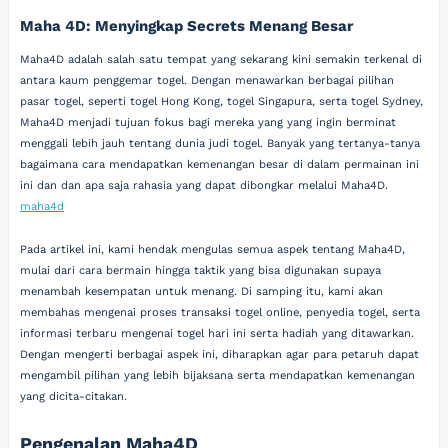
Maha 4D: Menyingkap Secrets Menang Besar
Maha4D adalah salah satu tempat yang sekarang kini semakin terkenal di
antara kaum penggemar togel. Dengan menawarkan berbagai pilihan
pasar togel, seperti togel Hong Kong, togel Singapura, serta togel Sydney,
Maha4D menjadi tujuan fokus bagi mereka yang yang ingin berminat
menggali lebih jauh tentang dunia judi togel. Banyak yang tertanya-tanya
bagaimana cara mendapatkan kemenangan besar di dalam permainan ini
ini dan dan apa saja rahasia yang dapat dibongkar melalui Maha4D.
maha4d
Pada artikel ini, kami hendak mengulas semua aspek tentang Maha4D,
mulai dari cara bermain hingga taktik yang bisa digunakan supaya
menambah kesempatan untuk menang. Di samping itu, kami akan
membahas mengenai proses transaksi togel online, penyedia togel, serta
informasi terbaru mengenai togel hari ini serta hadiah yang ditawarkan.
Dengan mengerti berbagai aspek ini, diharapkan agar para petaruh dapat
mengambil pilihan yang lebih bijaksana serta mendapatkan kemenangan
yang dicita-citakan.
Pengenalan Maha4D