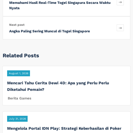
Memahami Hasil Real-Time Togel Singapura Secara Waktu
Nyata
Next post
Angka Paling Sering Muncul di Togel Singapore
Related Posts
August 1, 2026
Mencari Tahu Cerita Dewi 4D: Apa yang Perlu Perlu
Diketahui Pemain?
Berita Games
July 31, 2026
Mengelola Portal IDN Play: Strategi Keberhasilan di Poker