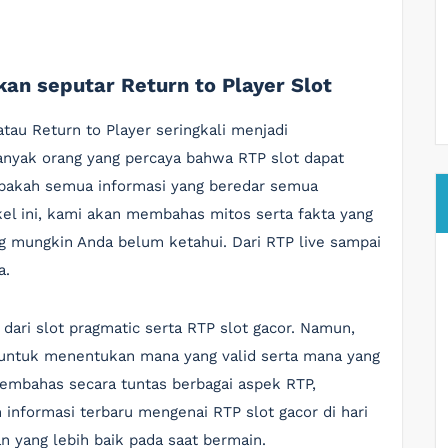
an seputar Return to Player Slot
atau Return to Player seringkali menjadi
Banyak orang yang percaya bahwa RTP slot dapat
pakah semua informasi yang beredar semua
kel ini, kami akan membahas mitos serta fakta yang
 mungkin Anda belum ketahui. Dari RTP live sampai
a.
 dari slot pragmatic serta RTP slot gacor. Namun,
it untuk menentukan mana yang valid serta mana yang
membahas secara tuntas berbagai aspek RTP,
 informasi terbaru mengenai RTP slot gacor di hari
n yang lebih baik pada saat bermain.