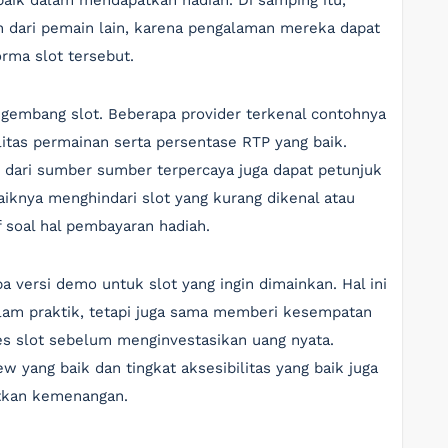
ik dalam mendapatkan hadiah. Di samping itu,
 dari pemain lain, karena pengalaman mereka dapat
rma slot tersebut.
ngembang slot. Beberapa provider terkenal contohnya
litas permainan serta persentase RTP yang baik.
t dari sumber sumber terpercaya juga dapat petunjuk
aiknya menghindari slot yang kurang dikenal atau
f soal hal pembayaran hadiah.
 versi demo untuk slot yang ingin dimainkan. Hal ini
lam praktik, tetapi juga sama memberi kesempatan
es slot sebelum menginvestasikan uang nyata.
 yang baik dan tingkat aksesibilitas yang baik juga
tkan kemenangan.