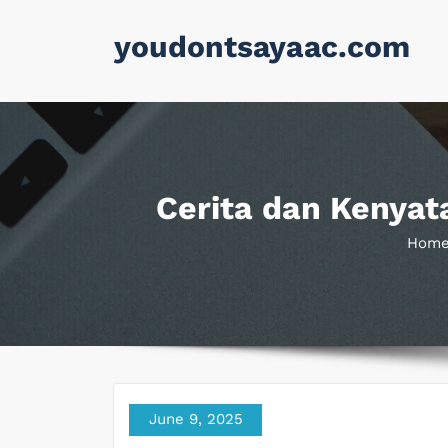
Skip
youdontsayaac.com
to
content
Cerita dan Kenyat
Hom
June 9, 2025