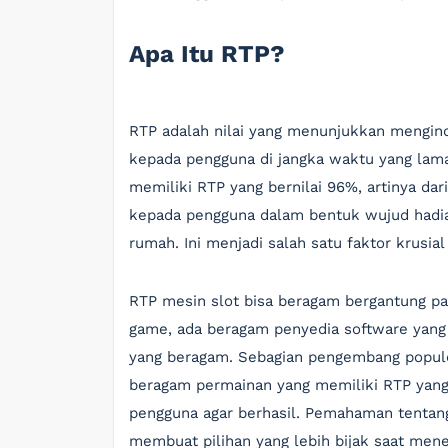
Apa Itu RTP?
RTP adalah nilai yang menunjukkan mengind
kepada pengguna di jangka waktu yang lama
memiliki RTP yang bernilai 96%, artinya da
kepada pengguna dalam bentuk wujud hadi
rumah. Ini menjadi salah satu faktor krusia
RTP mesin slot bisa beragam bergantung p
game, ada beragam penyedia software yan
yang beragam. Sebagian pengembang popule
beragam permainan yang memiliki RTP yang
pengguna agar berhasil. Pemahaman tentan
membuat pilihan yang lebih bijak saat men