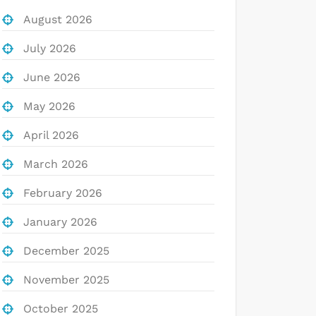
August 2026
July 2026
June 2026
May 2026
April 2026
March 2026
February 2026
January 2026
December 2025
November 2025
October 2025