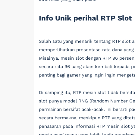
Info Unik perihal RTP Slot
Salah satu yang menarik tentang RTP slot 
memperlihatkan presentase rata dana yang
Misalnya, mesin slot dengan RTP 96 perse
secara rata 96 uang akan kembali kepada p
penting bagi gamer yang ingin ingin menge
Di samping itu, RTP mesin slot tidak bersif
slot punya model RNG (Random Number Ge
permainan bersifat acak-acak. Ini berarti 
secara bermakna, meskipun RTP yang diteta
penasaran pada informasi RTP mesin slot
mesin yang mana yang lebih lebih mendap