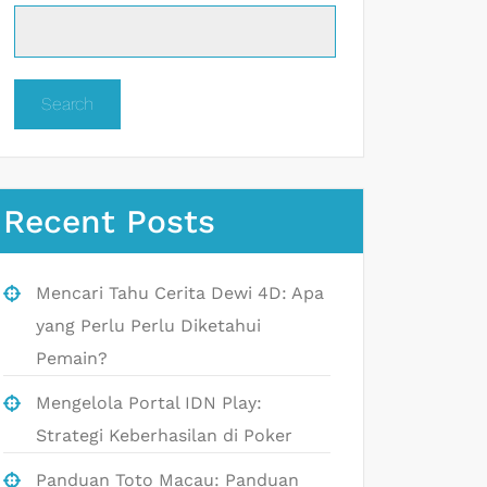
Search
Recent Posts
Mencari Tahu Cerita Dewi 4D: Apa
yang Perlu Perlu Diketahui
Pemain?
Mengelola Portal IDN Play:
Strategi Keberhasilan di Poker
Panduan Toto Macau: Panduan