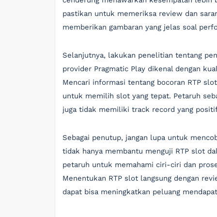
cenderung menawarkan kesempatan lebih ba
pastikan untuk memeriksa review dan saran
memberikan gambaran yang jelas soal perfo
Selanjutnya, lakukan penelitian tentang pe
provider Pragmatic Play dikenal dengan kua
Mencari informasi tentang bocoran RTP slo
untuk memilih slot yang tepat. Petaruh seb
juga tidak memiliki track record yang positi
Sebagai penutup, jangan lupa untuk mencoba
tidak hanya membantu menguji RTP slot da
petaruh untuk memahami ciri-ciri dan pros
Menentukan RTP slot langsung dengan review
dapat bisa meningkatkan peluang mendapa