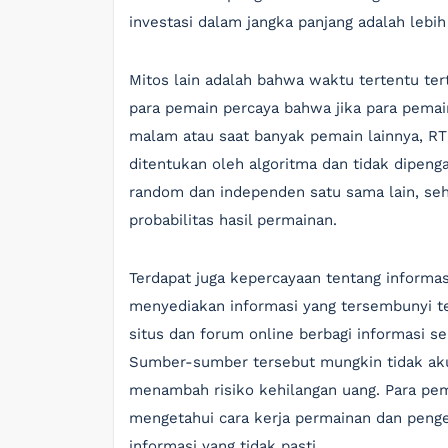
investasi dalam jangka panjang adalah lebih
Mitos lain adalah bahwa waktu tertentu te
para pemain percaya bahwa jika para pemai
malam atau saat banyak pemain lainnya, RT
ditentukan oleh algoritma dan tidak dipenga
random dan independen satu sama lain, s
probabilitas hasil permainan.
Terdapat juga kepercayaan tentang inform
menyediakan informasi yang tersembunyi t
situs dan forum online berbagi informasi s
Sumber-sumber tersebut mungkin tidak aku
menambah risiko kehilangan uang. Para pe
mengetahui cara kerja permainan dan peng
informasi yang tidak pasti.