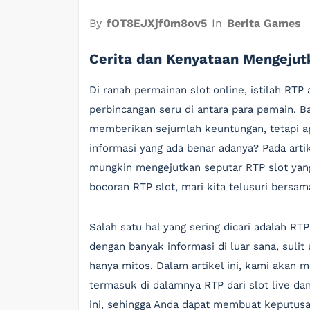
By
fOT8EJXjf0m8ov5
In
Berita Games
Cerita dan Kenyataan Mengejutk
Di ranah permainan slot online, istilah RTP 
perbincangan seru di antara para pemain. 
memberikan sejumlah keuntungan, tetapi a
informasi yang ada benar adanya? Pada arti
mungkin mengejutkan seputar RTP slot yang
bocoran RTP slot, mari kita telusuri bersam
Salah satu hal yang sering dicari adalah RTP
dengan banyak informasi di luar sana, sul
hanya mitos. Dalam artikel ini, kami akan 
termasuk di dalamnya RTP dari slot live dan
ini, sehingga Anda dapat membuat keputusa