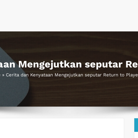
aan Mengejutkan seputar Ret
e
»
Cerita dan Kenyataan Mengejutkan seputar Return to Playe